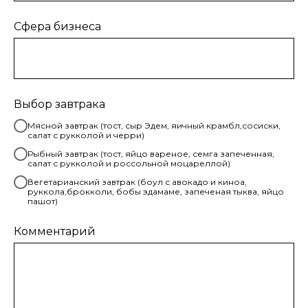
Сфера бизнеса
Выбор завтрака
Мясной завтрак (тост, сыр Эдем, яичный крамбл,сосиски,
салат с рукколой и черри)
Рыбный завтрак (тост, яйцо вареное, семга запеченная,
салат с рукколой и россольной моцареллой)
Вегетарианский завтрак (боул с авокадо и киноа,
руккола,брокколи, бобы эдамаме, запеченая тыква, яйцо
пашот)
Комментарий
Хотите больше
подробностей?
Знакомство с экспертами, полезные материалы, общение и