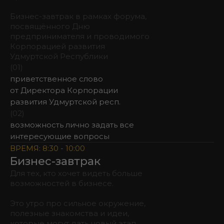
Бизнес-завтрак в рамках форума,
посвящённого Дню
предпринимателя и проводимого
Корпорацией развития
Удмуртской Республики
(01)
приветственное слово
от Директора Корпорации
развития Удмуртской респ.
(02)
возможность лично задать все
интересующие вопросы
ВРЕМЯ: 8:30 - 10:00
Бизнес-завтрак
Для тех, кто хочет видеть больше
возможностей в бизнесе.
Это утро про сильное окружение,
полезные знакомства и идеи,
которые могут дать новый этап