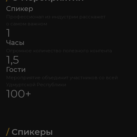
Спикер
Профессионал из индустрии расскажет
о самом важном
1
Часы
Огромное количество полезного контента
1,5
Гости
Мероприятие объединит участников со всей
Удмуртской Республики
100+
/
Спикеры